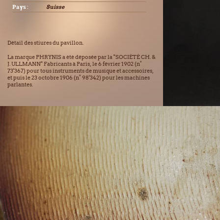
Pays :
Suisse
Détail des stiures du pavillon.
La marque PHRYNIS a été déposée par la "SOCIÉTÉ CH. &
J. ULLMANN" Fabricants à Paris, le 6 février 1902 (n°
73'367) pour tous instruments de musique et accessoires,
et puis le 23 octobre 1906 (n° 98'342) pour les machines
parlantes.