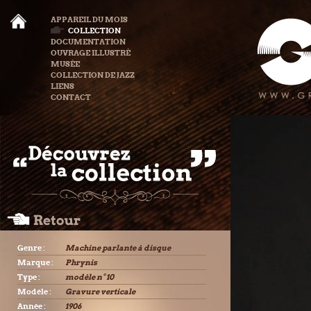
APPAREIL DU MOIS
COLLECTION
DOCUMENTATION
OUVRAGE ILLUSTRÉ
MUSÉE
COLLECTION DE JAZZ
LIENS
CONTACT
Genre :
Machine parlante à disque
Marque :
Phrynis
Type :
modèle n° 10
Modèle :
Gravure verticale
Année :
1906