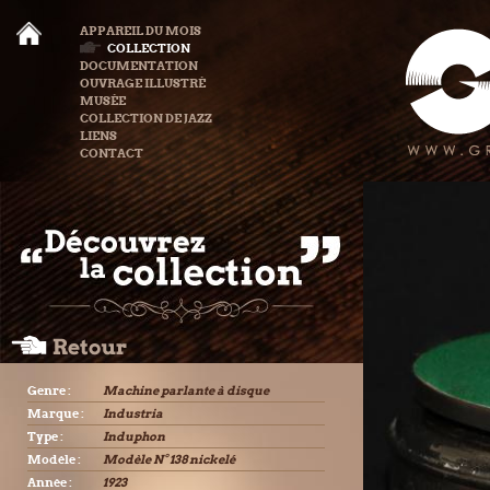
APPAREIL DU MOIS
COLLECTION
DOCUMENTATION
OUVRAGE ILLUSTRÉ
MUSÉE
COLLECTION DE JAZZ
LIENS
CONTACT
Genre :
Machine parlante à disque
Marque :
Industria
Type :
Induphon
Modèle :
Modèle N° 138 nickelé
Année :
1923