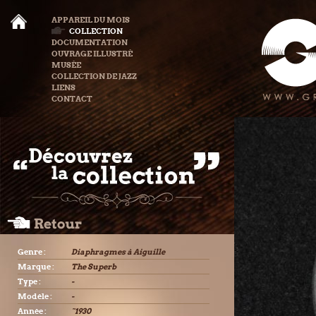
APPAREIL DU MOIS
COLLECTION
DOCUMENTATION
OUVRAGE ILLUSTRÉ
MUSÉE
COLLECTION DE JAZZ
LIENS
CONTACT
Genre :
Diaphragmes à Aiguille
Marque :
The Superb
Type :
-
Modèle :
-
Année :
˜1930