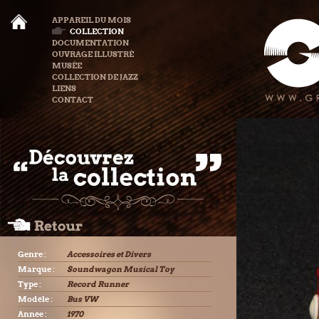
APPAREIL DU MOIS
COLLECTION
DOCUMENTATION
OUVRAGE ILLUSTRÉ
MUSÉE
COLLECTION DE JAZZ
LIENS
CONTACT
Genre :
Accessoires et Divers
Marque :
Soundwagon Musical Toy
Type :
Record Runner
Modèle :
Bus VW
Année :
1970