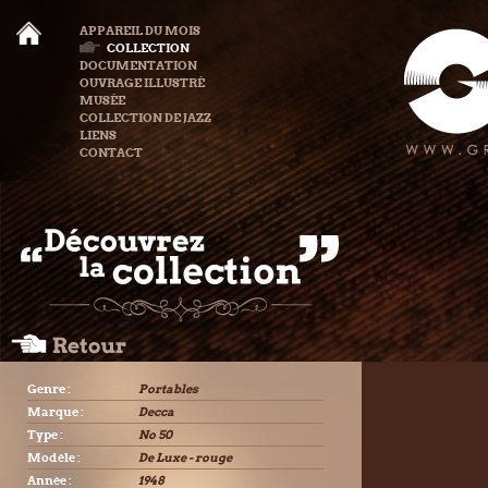
APPAREIL DU MOIS
COLLECTION
DOCUMENTATION
OUVRAGE ILLUSTRÉ
MUSÉE
COLLECTION DE JAZZ
LIENS
CONTACT
Genre :
Portables
Marque :
Decca
Type :
No 50
Modèle :
De Luxe - rouge
Année :
1948