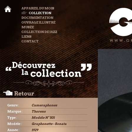
APPAREIL DU MOIS
COLLECTION
DOCUMENTATION
OUVRAGE ILLUSTRÉ
MUSÉE
COLLECTION DE JAZZ
LIENS
CONTACT
Genre :
Cameraphones
Marque :
Thorens
Type :
Modèle N° 501
Modèle :
Graphonette - Sonata
Année :
1929