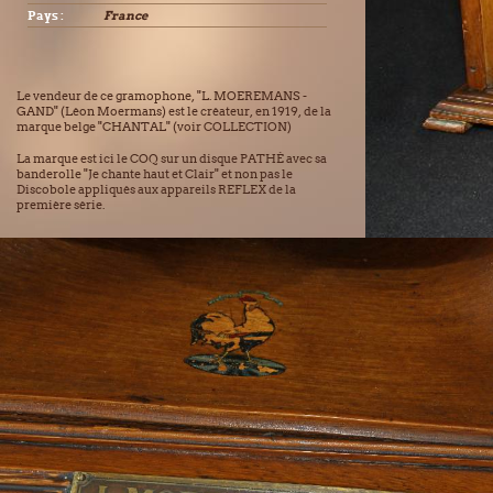
Pays :
France
Le vendeur de ce gramophone, "L. MOEREMANS -
GAND" (Léon Moermans) est le créateur, en 1919, de la
marque belge "CHANTAL" (voir COLLECTION)
La marque est ici le COQ sur un disque PATHÉ avec sa
banderolle "Je chante haut et Clair" et non pas le
Discobole appliqués aux appareils REFLEX de la
première série.