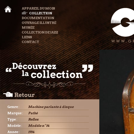
APPAREIL DU MOIS
COLLECTION
DOCUMENTATION
OUVRAGE ILLUSTRÉ
MUSÉE
COLLECTION DE JAZZ
LIENS
CONTACT
Genre :
Machine parlante à disque
Marque :
Pathé
Type :
Reflex
Modèle :
Modèle n° 14
Année :
1914