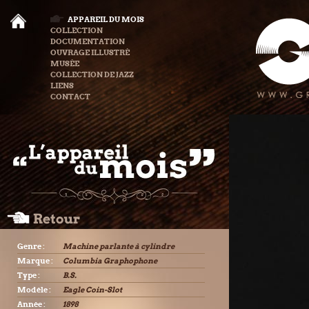
APPAREIL DU MOIS
COLLECTION
DOCUMENTATION
OUVRAGE ILLUSTRÉ
MUSÉE
COLLECTION DE JAZZ
LIENS
CONTACT
Genre :
Machine parlante à cylindre
Marque :
Columbia Graphophone
Type :
B.S.
Modèle :
Eagle Coin-Slot
Année :
1898