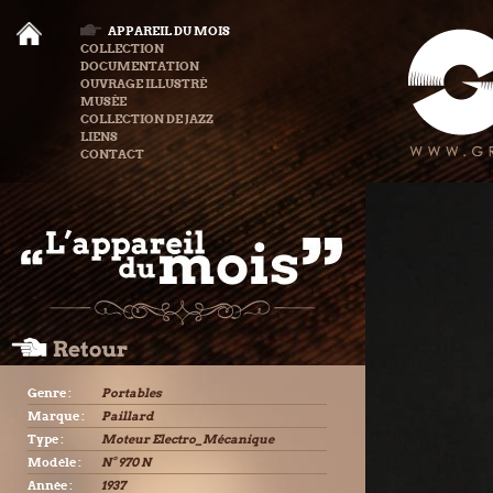
APPAREIL DU MOIS
COLLECTION
DOCUMENTATION
OUVRAGE ILLUSTRÉ
MUSÉE
COLLECTION DE JAZZ
LIENS
CONTACT
Genre :
Portables
Marque :
Paillard
Type :
Moteur Electro_Mécanique
Modèle :
N° 970 N
Année :
1937