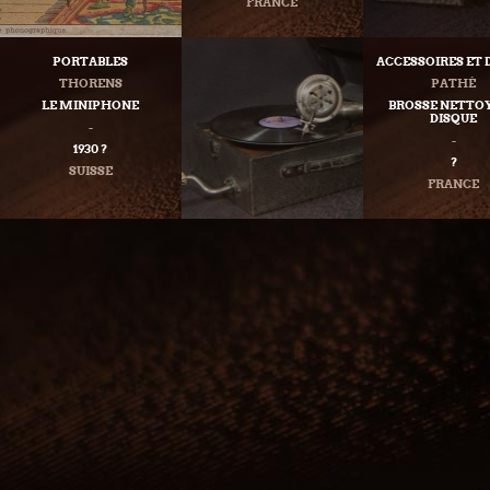
FRANCE
PORTABLES
ACCESSOIRES ET 
THORENS
PATHÉ
LE MINIPHONE
BROSSE NETTO
DISQUE
-
-
1930 ?
?
SUISSE
FRANCE