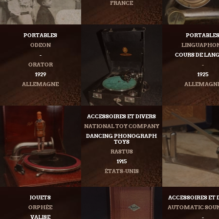
FRANCE
PORTABLES
PORTABLE
ODEON
LINGUAPHO
-
COURS DE LAN
ORATOR
-
1929
1925
ALLEMAGNE
ALLEMAGN
ACCESSOIRES ET DIVERS
NATIONAL TOY COMPANY
DANCING PHONOGRAPH
TOYS
RASTUS
1915
ÉTATS-UNIS
JOUETS
ACCESSOIRES ET 
ORPHÉE
AUTOMATIC SOU
VALISE
-