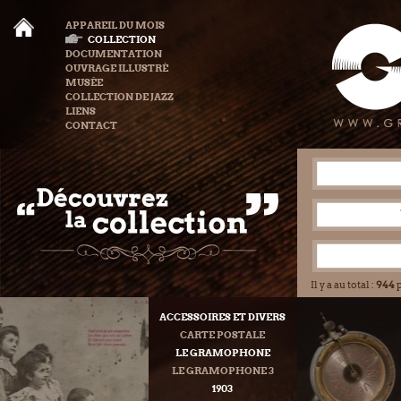
APPAREIL DU MOIS
COLLECTION
DOCUMENTATION
OUVRAGE ILLUSTRÉ
MUSÉE
COLLECTION DE JAZZ
LIENS
CONTACT
Il y a au total :
944
p
ACCESSOIRES ET DIVERS
CARTE POSTALE
LE GRAMOPHONE
LE GRAMOPHONE 3
1903