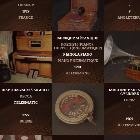
ORANGE
-
1929
?
FRANCE
ANGLETERR
MUSIQUE MÉCANIQUE
ROENISH (PIANO) -
HUPFELD (PNEUMATIQUE)
PIANOLA PIANO
PIANO PNEUMATIQUE
1910
ALLEMAGNE
DIAPHRAGMES À AIGUILLE
MACHINE PARLA
CYLINDRE
DECCA
LIPSIA
TELESMATIC
-
-
-
1922
1904
SUISSE
ALLEMAGN