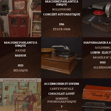
MACHINE PARLANTE À
DISQUE
SOLOPHONE
CONCERT AUTOMATIQUE
-
1916
ÉTATS-UNIS
MACHINE PARLANTE À
DIAPHRAGMES À A
DISQUE
GOLDRING
PATHÉ
LUXUS - ELEC
RADIOR
MODÈLE N° 
-
1930
1923
ALLEMAGN
BELGIQUE
ACCESSOIRES ET DIVERS
CARTE POSTALE
CHOCOLAT-LOUIT
MISSIVE
PHONOGRAPHIQUE
?