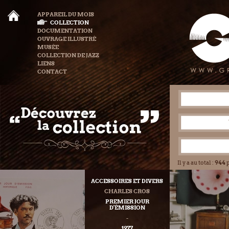
APPAREIL DU MOIS
COLLECTION
DOCUMENTATION
OUVRAGE ILLUSTRÉ
MUSÉE
COLLECTION DE JAZZ
LIENS
CONTACT
Il y a au total :
944
p
ACCESSOIRES ET DIVERS
CHARLES CROS
PREMIER JOUR
D'ÉMISSION
-
1977