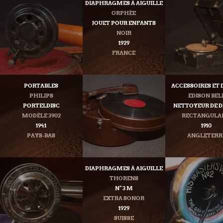
DIAPHRAGMES À AIGUILLE
ORPHÉE
JOUET POUR ENFANTS
NOIR
1929
FRANCE
PORTABLES
ACCESSOIRES ET 
PHILIPS
EDISON BEL
PORTELDISC
NETTOYEUR DE D
MODÈLE 3902
RECTANGULA
1941
1910
PAYS-BAS
ANGLETERR
DIAPHRAGMES À AIGUILLE
THORENS
N° 3 M
EXTRA SONOR
1929
SUISSE