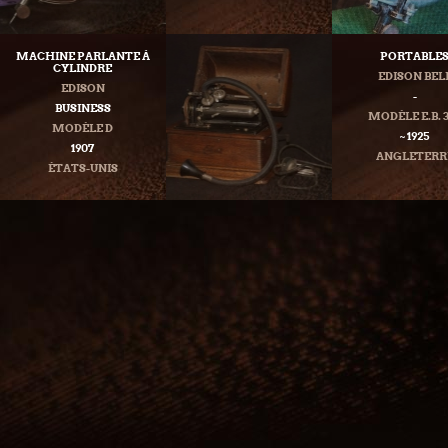
MACHINE PARLANTE À
PORTABLE
CYLINDRE
EDISON BEL
EDISON
-
BUSINESS
MODÈLE E.B. 
MODÈLE D
~ 1925
1907
ANGLETERR
ÉTATS-UNIS