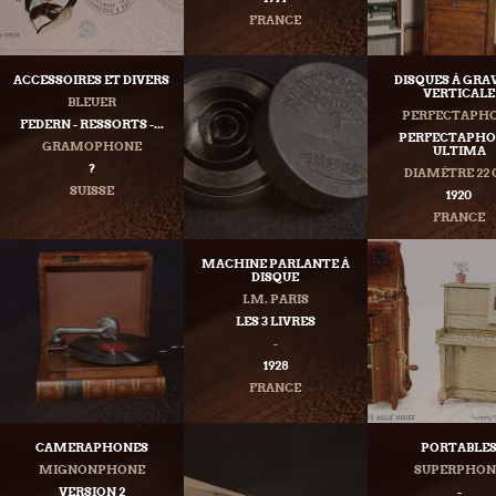
FRANCE
ACCESSOIRES ET DIVERS
DISQUES À GRA
VERTICALE
BLEUER
PERFECTAPH
FEDERN - RESSORTS -...
PERFECTAPHON
GRAMOPHONE
ULTIMA
?
DIAMÈTRE 22
SUISSE
1920
FRANCE
MACHINE PARLANTE À
DISQUE
I.M. PARIS
LES 3 LIVRES
-
1928
FRANCE
CAMERAPHONES
PORTABLE
MIGNONPHONE
SUPERPHON
VERSION 2
-