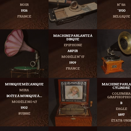
NOIR
N° 116
1926
˜1930
FRANCE
BELGIQUE
MACHINE PARLANTE À
DISQUE
EPIPHONE
ASPIR
MODÈLE N° 17
1909
FRANCE
MUSIQUE MÉCANIQUE
MACHINE PARLA
CYLINDRE
MIRA
COLUMBIA
BOÎTE À MUSIQUE À...
GRAPHOPHO
MODÈLE NO 47
B
1902
EAGLE
SUISSE
1897
ÉTATS-UNI