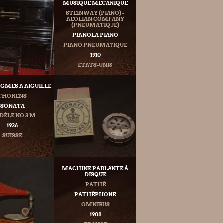
MUSIQUE MÉCANIQUE
STEINWAY (PIANO) -
AEOLIAN COMPANY
(PNEUMATIQUE)
PIANOLA PIANO
PIANO PNEUMATIQUE
1910
ÉTATS-UNIS
GMES À AIGUILLE
THORENS
SONATA
ÈLE NO 3 M
1936
SUISSE
MACHINE PARLANTE À
DISQUE
PATHÉ
PATHÉPHONE
OMNIBUS
1908