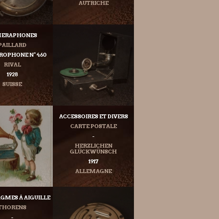
AUTRICHE
ERAPHONES
PAILLARD
OPHONE N° 460
RIVAL
1928
SUISSE
ACCESSOIRES ET DIVERS
CARTE POSTALE
-
HERZLICHEN
GLÜCKWÜNSCH
1917
ALLEMAGNE
GMES À AIGUILLE
THORENS
-