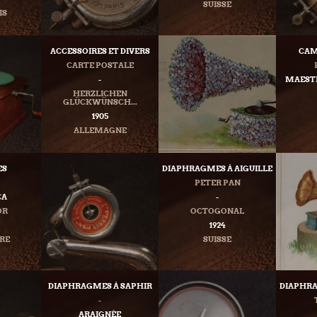
SUISSE
IS
ACCESSOIRES ET DIVERS
CAM
CARTE POSTALE
-
MAESTR
HERZLICHEN
GLÜCKWÜNSCH...
1905
ALLEMAGNE
ES
DIAPHRAGMES À AIGUILLE
PETER PAN
CA
-
OR
OCTOGONAL
1924
RE
SUISSE
DIAPHRAGMES À SAPHIR
DIAPHRA
-
ARAIGNÉE