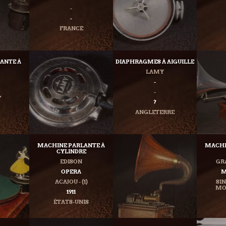
-
-
FRANCE
ANTE À
DIAPHRAGMES À AIGUILLE
LAMY
-
-
F
?
ANGLETERRE
MACHINE PARLANTE À
MACHI
CYLINDRE
EDISON
GR
OPERA
M
ACAJOU - (1)
SI
MON
1911
ÉTATS-UNIS