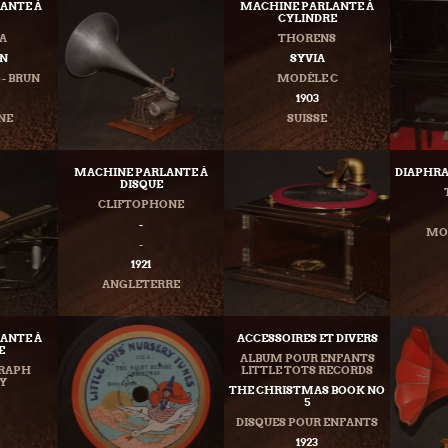
ANTE À
MACHINE PARLANTE À
CYLINDRE
A
THORENS
N
SYVIA
 - BRUN
MODÈLE C
1903
NE
SUISSE
MACHINE PARLANTE À
DIAPHRA
DISQUE
CLIFTOPHONE
-
MOD
-
1921
ANGLETERRE
ANTE À
ACCESSOIRES ET DIVERS
E
ALBUM POUR ENFANTS
GRAPH
LITTLE TOTS RECORDS
Y
THE CHRISTMAS BOOK NO
5
DISQUES POUR ENFANTS
1923