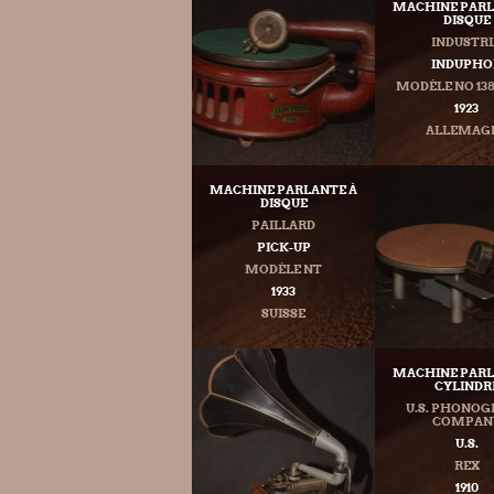
MACHINE PARL
DISQUE
INDUSTRI
INDUPHO
MODÈLE NO 138
1923
ALLEMAG
MACHINE PARLANTE À
DISQUE
PAILLARD
PICK-UP
MODÈLE NT
1933
SUISSE
MACHINE PARL
CYLINDR
U.S. PHONO
COMPAN
U.S.
REX
1910