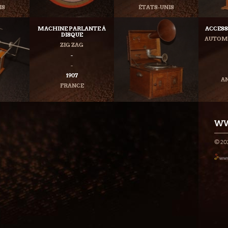
IS
ÉTATS-UNIS
MACHINE PARLANTE À
ACCESS
DISQUE
AUTOMA
ZIG ZAG
-
-
1907
A
FRANCE
WW
© 20