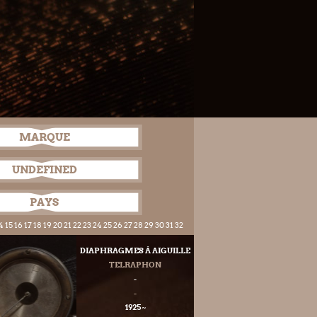
MARQUE
UNDEFINED
PAYS
4
15
16
17
18
19
20
21
22
23
24
25
26
27
28
29
30
31
32
DIAPHRAGMES À AIGUILLE
TELRAPHON
-
-
1925 ~