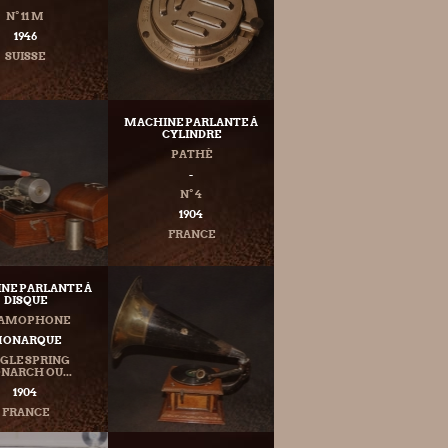
N° 11 M
1946
SUISSE
MACHINE PARLANTE À
CYLINDRE
PATHÉ
-
N° 4
1904
FRANCE
NE PARLANTE À
DISQUE
AMOPHONE
ONARQUE
NGLE SPRING
ARCH OU...
1904
FRANCE