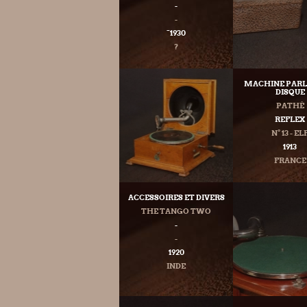
-
-
˜1930
?
MACHINE PARL
DISQUE
PATHÉ
REFLEX
N° 13 - EL
1913
FRANCE
ACCESSOIRES ET DIVERS
THE TANGO TWO
-
-
1920
INDE