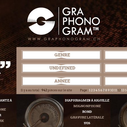
GENRE
UNDEFINED
ANNEE
Il y a au total :
942
pièces sur le site
Page :
1
2
3
4
5
6
7
8
9
10
11
12
13
1
ANTE À
DIAPHRAGMES À AIGUILLE
MIGNONPHONE
ONE
ROND
R
GRAVURE LATÉRALE
RK
1926