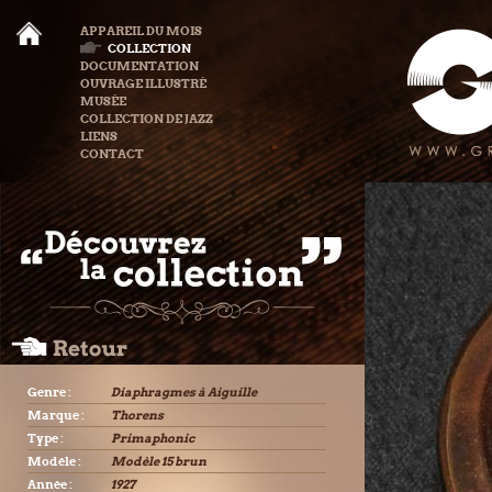
APPAREIL DU MOIS
COLLECTION
DOCUMENTATION
OUVRAGE ILLUSTRÉ
MUSÉE
COLLECTION DE JAZZ
LIENS
CONTACT
Genre :
Diaphragmes à Aiguille
Marque :
Thorens
Type :
Primaphonic
Modèle :
Modèle 15 brun
Année :
1927