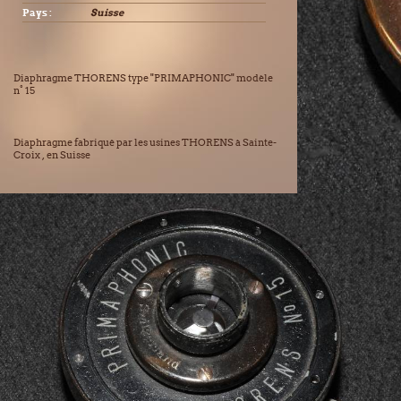
Pays :
Suisse
Diaphragme THORENS type "PRIMAPHONIC" modèle
n° 15
Diaphragme fabriqué par les usines THORENS à Sainte-
Croix , en Suisse