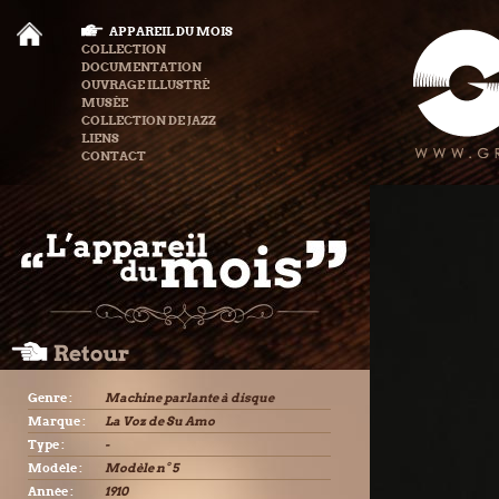
APPAREIL DU MOIS
COLLECTION
DOCUMENTATION
OUVRAGE ILLUSTRÉ
MUSÉE
COLLECTION DE JAZZ
LIENS
CONTACT
Genre :
Machine parlante à disque
Marque :
La Voz de Su Amo
Type :
-
Modèle :
Modèle n° 5
Année :
1910