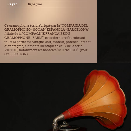
Pays :
Espagne
Ce gramophone était fabriqué par la "COMPANIA DEL
GRAMOPHONO - SOC.AN. ESPANOLA - BARCELONA"
filiale de la "COMPAGNIE FRANCAISE DU
GRAMOPHONE - PARIS", cette dernière fournissant
toute la partie mécanique, soit, moteur, potence , bras et
diaphragme, éléments identiques à ceux de la série
VICTOR, notamment les modèles "MONARCH". (voir
COLLECTION)